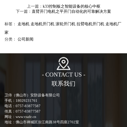
上一篇：
k33控制板之智能设备的核心中枢
下一篇：
直臂开门电机之平开门自动化的可靠解决方案
标签：
走地机
走地机开门机
滚轮开门机
拉臂电机开门机
走地机厂
家
分类：
公司新闻
- CONTACT US -
联系我们
卫侍（佛山市）安防设备有限公司
手机：18029231761
电话：0757-83877587
传真：0757-83877587
网址：www.vsafe.cn
地址：佛山市禅城区汾江南路38号四座2702室