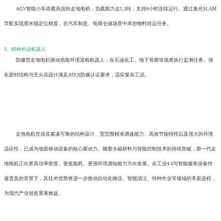
AGV智能小车搭载高扭矩走地电机，负载能力达1.5吨，支持8小时连续运行。通过激光SLAM
导航实现厘米级定位精度，在汽车制造、电商仓储场景中承担物料转运任务。
3、特种作业机器人
防爆型走地电机驱动危险环境巡检机器人，在石油化工、地下管廊等场景执行监测任务。强
化密封结构与无火花设计满足ATEX防爆认证要求，适应复杂工况。
走地电机凭借其紧凑可靠的结构设计、宽范围精准调速能力、高效节能特性以及强大的环境
适应性，已成为地面移动设备的核心驱动力。随着永磁材料与智能控制技术的持续突破，新一代走
地电机正向更高功率密度、更低能耗、更强环境感知能力方向发展。在工业4.0与智能服务设备快
速普及的背景下，其技术优势将进一步推动自动化物流、智能清洁、特种作业等领域的革新进程，
为现代产业创造显著效益。