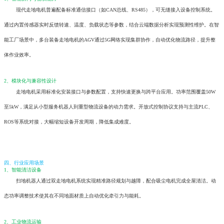
现代走地电机普遍配备标准通信接口（如CAN总线、RS485），可无缝接入设备控制系统。
通过内置传感器实时反馈转速、温度、负载状态等参数，结合云端数据分析实现预测性维护。在智
能工厂场景中，多台装备走地电机的AGV通过5G网络实现集群协作，自动优化物流路径，提升整
体作业效率。
2、模块化与兼容性设计
走地电机采用标准化安装接口与参数配置，支持快速更换与跨平台应用。功率范围覆盖50W
至5kW，满足从小型服务机器人到重型物流设备的动力需求。开放式控制协议支持与主流PLC、
ROS等系统对接，大幅缩短设备开发周期，降低集成难度。
四、行业应用场景
1、智能清洁设备
扫地机器人通过双走地电机系统实现精准路径规划与越障，配合吸尘电机完成全屋清洁。动
态功率调整技术使其在不同地面材质上自动优化牵引力与能耗。
2、工业物流运输