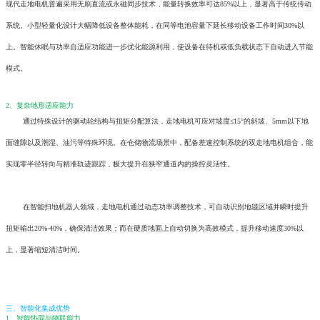
现代走地电机普遍采用无刷直流或永磁同步技术，能量转换效率可达85%以上，显著高于传统传动
系统。小型轻量化设计大幅降低设备整体能耗，在同等电池容量下延长移动设备工作时间30%以
上。智能休眠与功率自适应功能进一步优化能源利用，使设备在待机或低负载状态下自动进入节能
模式。
2、复杂地形适应能力
通过特殊设计的驱动轮结构与扭矩分配算法，走地电机可应对坡度≤15°的斜坡、5mm以下地
面缝隙以及潮湿、油污等特殊环境。在仓储物流场景中，配备差速控制系统的双走地电机组合，能
实现零半径转向与精准轨迹跟踪，极大提升在狭窄通道内的操控灵活性。
在智能扫地机器人领域，走地电机通过动态功率调整技术，可自动识别地毯区域并瞬时提升
扭矩输出20%-40%，确保清洁效果；而在硬质地面上自动切换为高效模式，提升移动速度30%以
上，显著缩短清洁时间。
三、智能化集成优势
1、智能协同与物联能力