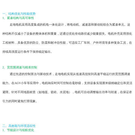
一、结构优化与性能优势
1、紧凑结构与高可靠性
走地电机采用高度集成的机电一体化设计，将电动机、减速器和驱动轮组合为紧凑单元。这
种结构不仅减小了设备的整体体积和重量，还通过优化传动路径减少能量损失。电机外壳采用强化
工程材料，具备优异的防尘、防震和耐冲击性能，可适应工厂车间、户外环境等多种复杂工况，在
持续高强度运行条件下保持稳定输出。
2、宽范围调速与精准控制
通过先进的控制算法与驱动技术，走地电机实现从低速高扭矩到高速平稳运行的宽范围调速
能力。在AGV小车等应用中，电机响应时间可控制在毫秒级，支持设备实现厘米级精确定位和灵活
避障。针对不同地面材质（如地毯、瓷砖、水泥地），电机可自动调整输出功率与转速，在保证牵
引力的同时避免打滑现象。
二、高效能与环境适应性
1、节能设计与续航优化